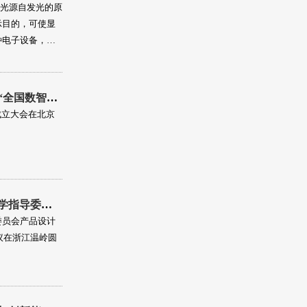
背光源自发光的原
示目的，可使显
种电子设备，包
示器件主要包括
广州华之尊光电科技有限公司荣获“全国数智时尚工美行业产教融合共同体”副理事长单位！
成立大会在北京
教育部职业院校艺术设计类专业教学指导委员会产品设计类专业委员会换届暨2023年第一次工作会议圆满落幕！
委员会产品设计
议在浙江温岭圆