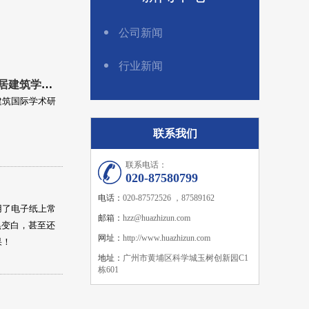
公司新闻
行业新闻
热烈祝贺2023年第二十八届中国民居建筑学术年会暨民居建筑国际学术研讨会圆满落幕！
建筑国际学术研
联系我们
联系电话：
020-87580799
电话：
020-87572526 ，87589162
用了电子纸上常
邮箱：
hzz@huazhizun.com
黑变白，甚至还
网址：
http://www.huazhizun.com
果！
地址：
广州市黄埔区科学城玉树创新园C1
栋601