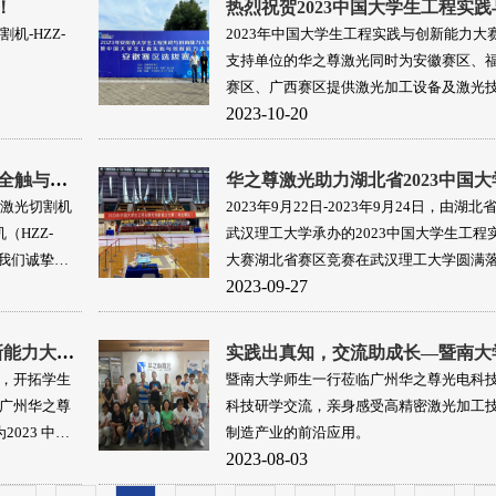
！
机-HZZ-
2023年中国大学生工程实践与创新能力大
支持单位的华之尊激光同时为安徽赛区、
赛区、广西赛区提供激光加工设备及激光
2023-10-20
赛保驾护航，助力大赛圆满收官！
华之尊激光 -- 邀您相约2023深圳国际全触与显示展！
型激光切割机
2023年9月22日-2023年9月24日，由湖
（HZZ-
武汉理工大学承办的2023中国大学生工程
，我们诚挚邀
大赛湖北省赛区竞赛在武汉理工大学圆满
2023-09-27
关于“2023中国大学生工程实践与创新能力大赛”-国赛激光加工设备（华之尊激光）的培训通知
，开拓学生
暨南大学师生一行莅临广州华之尊光电科
广州华之尊
科技研学交流，亲身感受高精密激光加工
023 中国
制造产业的前沿应用。
2023-08-03
设备及技术