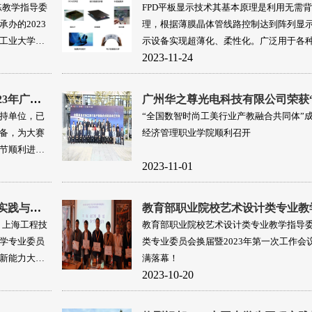
练教学指导委
FPD平板显示技术其基本原理是利用无需
办的2023
理，根据薄膜晶体管线路控制达到阵列显
工业大学赛
示设备实现超薄化、柔性化。广泛用于各
2023-11-24
括电视、计算机和智能手机，当前平板显
LCD、PDP和OLED等
广州华之尊光电科技有限公司助力2023年广东省工科大学生实验综合技能竞赛顺利举办！
持单位，已
“全国数智时尚工美行业产教融合共同体”
备，为大赛
经济管理职业学院顺利召开
节顺利进
2023-11-01
热烈祝贺第十三届上海市大学生工程实践与创新能力大赛暨2023年中国大学生工程实践与创新能力大赛上海市选拔赛圆满落幕！
、上海工程技
教育部职业院校艺术设计类专业教学指导
学专业委员
类专业委员会换届暨2023年第一次工作会
新能力大赛
满落幕！
2023-10-20
赛上海市选拔