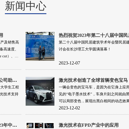
新闻中心
用
生产及销售高
第二十八届中国民居建筑学术年会暨民居
备高速度、
讨会在长沙理工大学圆满落幕！
cut）、半
2023-12-07
、汽车制造、
应用，为他们
产质量。
再立新功！广州华之尊光电科技有限公司助力2023年中国大学生工程实践与创新能力大赛全国总决赛（中南大学赛区）成功举办！
激光技术创造了全球首辆变色宝马
国大学生工程
一辆会变色的宝马车，是因为在它身上应
光技术支持
见的“电子墨水技术”，车身片刻之间就由
可以局部变色，展现出黑白相间的动态效
2023-12-02
广州华之尊光电科技有限公司助力2023年中国大学生工程实践与创新能力大赛全国总决赛（西北工业大学赛区）成功举办！
激光技术在FPD产业中的应用