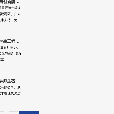
热烈祝贺2023中国大学生工程实践与创新能力大赛安徽赛区、福建赛区、广东赛区、广西赛区选拔赛圆满收官！
赛国赛激光设备
福建赛区、广东
技术支持，为大
华之尊激光助力湖北省2023中国大学生工程实践与创新能力大赛圆满落幕！
北省教育厅主办、
实践与创新能力
落幕。
实践出真知，交流助成长—暨南大学师生莅临华之尊激光研学交流！
技有限公司开展
技术在现代先进