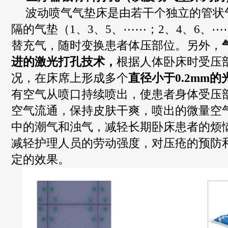
波动喷气气垫床是由若干个独立的管状
隔的气垫（
1
、
3
、
5
、
⋯⋯
；
2
、
4
、
6
、
⋯
替充气，随时变换患者体压部位。另外，
进的激光打孔技术，
根据人体卧床时受压
况，在床席上形成多个
直径小于
0.2mm
的
有空气从喷口持续喷出，使患者身体受压
空气流通，保持皮肤干爽，喷出的微量空
中的潮气和浊气，减轻长期卧床患者的烦
减轻护理人员的劳动强度，对压疮的预防
定的效果。