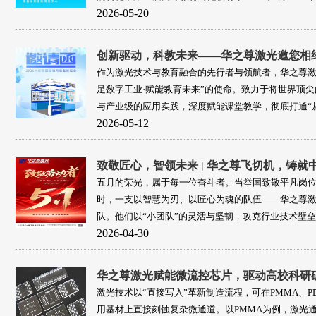
2026-05-20
国际博览中心盛大启幕。
作为激光技术与教育融合的先行者与领航者，华之尊激
足数字工业·赋能教育未来”的使命。致力于将世界顶
与产业级的应用实践，深度赋能课堂教学，彻底打通“
2026-05-12
践”的最后一公里，让每一个创意设计都能变为现实。
五月的荣光，属于每一位奋斗者。当举国致敬平凡岗
时，一支以智慧为刃、以匠心为魂的队伍——华之尊
队。他们以“小团队”的灵活与坚韧，攻克行业技术壁
2026-04-30
颠覆性飞切机产品，用硬核科技填补了国内高端激光
空白，为中国智造再添一枚闪亮勋章！
华之尊激光赋能微流控芯片，驱动高校科研
激光技术以“直接写入”革新制造流程，可在PMMA、P
用基材上直接刻蚀复杂微通道。以PMMA为例，激光通