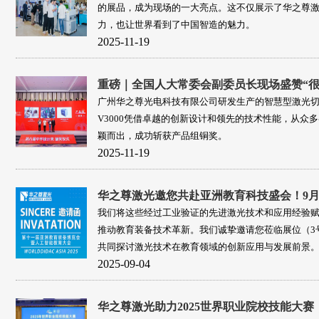
的展品，成为现场的一大亮点。这不仅展示了华之尊
力，也让世界看到了中国智造的魅力。
2025-11-19
广州华之尊光电科技有限公司研发生产的智慧型激光切雕
V3000凭借卓越的创新设计和领先的技术性能，从众
颖而出，成功斩获产品组铜奖。
2025-11-19
我们将这些经过工业验证的先进激光技术和应用经验
推动教育装备技术革新。我们诚挚邀请您莅临展位（3号馆
共同探讨激光技术在教育领域的创新应用与发展前景
2025-09-04