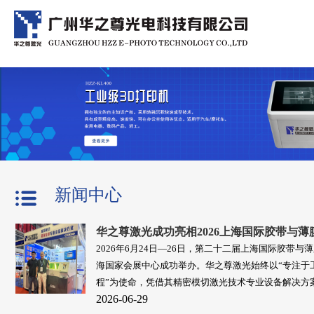
新闻中心
华之尊激光成功亮相2026上海国际胶带与薄
2026年6月24日—26日，第二十二届上海国际胶带与
海国家会展中心成功举办。华之尊激光始终以“专注于
程”为使命，凭借其精密模切激光技术专业设备解决方
2026-06-29
点。不仅展示了其在精密激光领域的深厚积累，更通