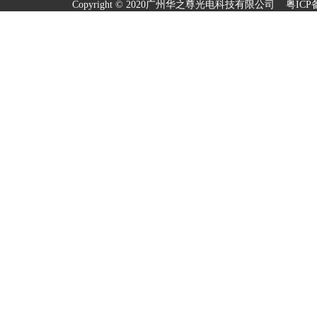
Copyright © 2020广州华之尊光电科技有限公司
粤ICP备