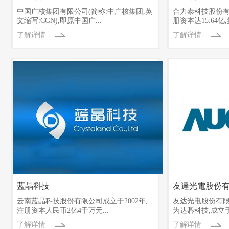
中国广核集团有限公司(简称:中广核集团,英
合力泰科技股份有
文缩写:CGN),即原中国广...
册资本达15.64亿,
了解详情
了解详情
蓝晶科技
友達光電股份
云南蓝晶科技股份有限公司成立于2002年,
友达光电股份有限
注册资本人民币2亿4千万元...
为达碁科技,成立于19
了解详情
了解详情