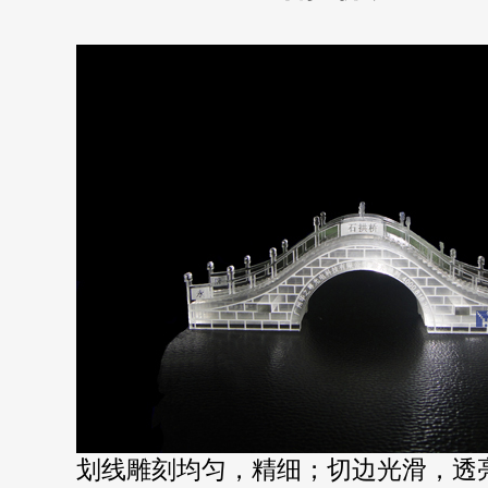
划线雕刻均匀，精细；切边光滑，透