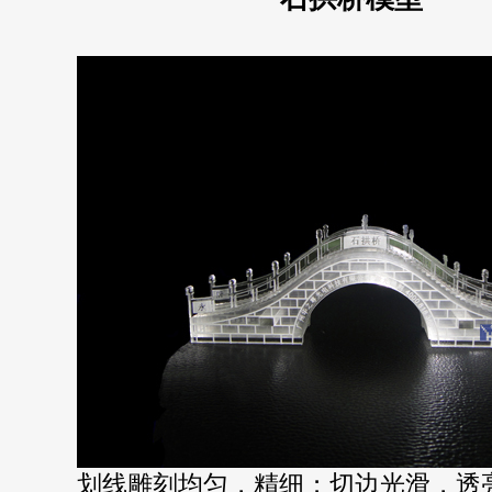
划线雕刻均匀，精细；切边光滑，透