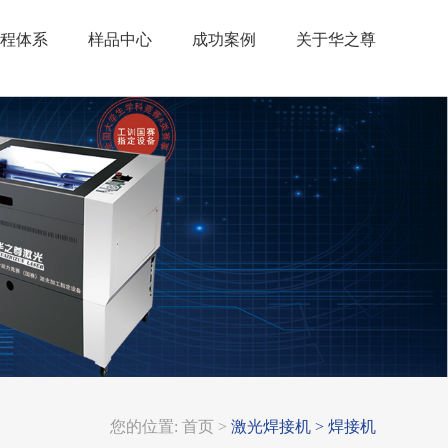
程体系
样品中心
成功案例
关于华之尊
您的位置:
首页 >
激光焊接机 >
焊接机