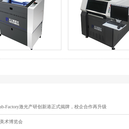
奋进号HZZ-
CCD视觉自动定位激
3000(i.LASER3000)
机
-Factory激光产研创新港正式揭牌，校企合作再升级
艺美术博览会