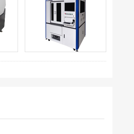
光切割
金属切割机HZZ-F620(HZF-
C620)