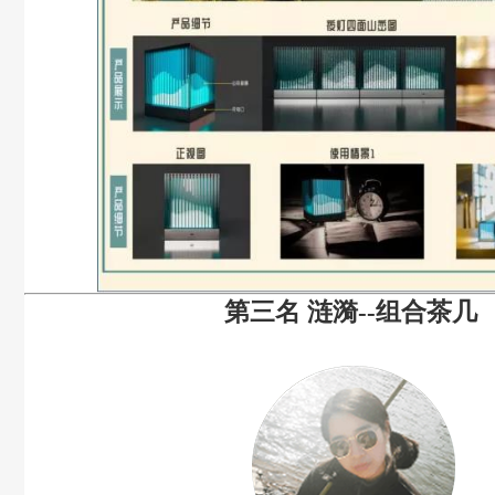
第三名
涟漪
--
组合茶几