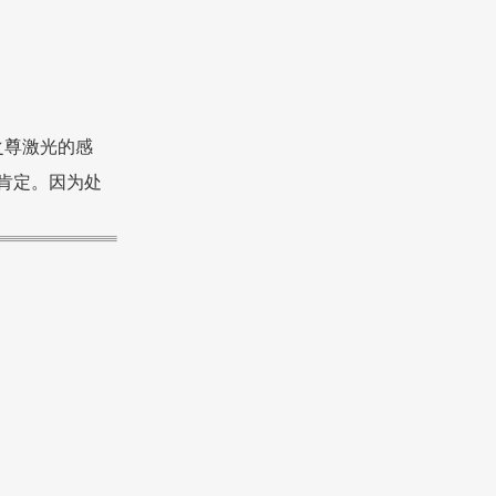
之尊激光的感
肯定。
因为处