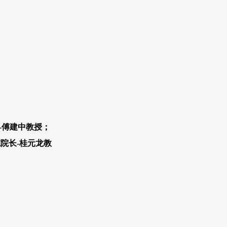
-傅建中教授；
院长-桂元龙教