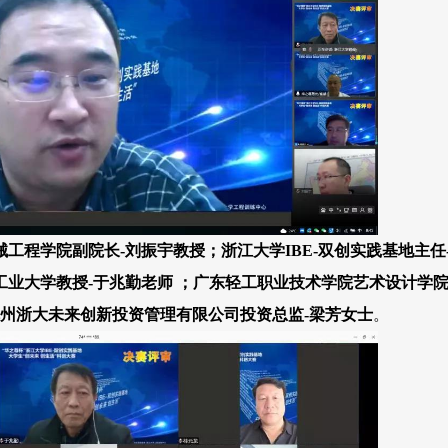
械工程学院副院长-刘振宇教授；
浙江大学IBE-双创实践基地主任
工业大学教
授-于兆勤老师 ；
广东
轻工职业技术学院艺术设计学院
州浙大未来创新投资管理有限公司投资总监-梁芳女士
。