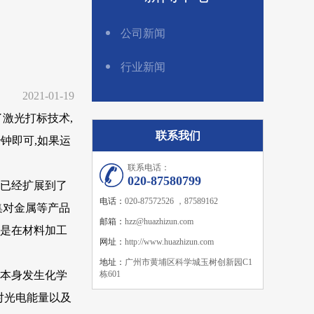
公司新闻
行业新闻
2021-01-19
激光打标技术,
联系我们
钟即可,如果运
联系电话：
020-87580799
已经扩展到了
电话：
020-87572526 ，87589162
集对金属等产品
邮箱：
hzz@huazhizun.com
别是在材料加工
网址：
http://www.huazhizun.com
地址：
广州市黄埔区科学城玉树创新园C1
本身发生化学
栋601
对光电能量以及