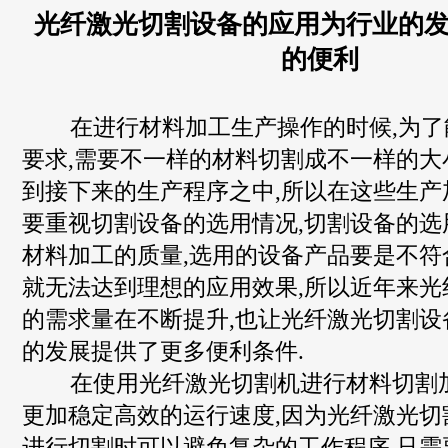
光纤激光切割设备的应用为行业的
的便利
在进行材料加工生产操作的时候,为了
要求,需要不一样的材料切割成不一样的大
到接下来的生产程序之中,所以在这些生产
要重视切割设备的选用情况,切割设备的选
材料加工的质量,选用的设备产品要是不符
就无法达到理想的应用效果,所以近年来光
的需求量在不断提升,也让光纤激光切割设
的发展提供了更多便利条件.
在使用光纤激光切割机进行材料切割
更加稳定高效的运行速度,因为光纤激光切
进行切割时可以避免复杂的工作程序,只需