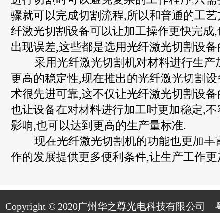
骤就可以完成切割流程,所以和普通的工艺
纤激光切割设备可以让加工操作更快完成,
出现误差,这些都是选用光纤激光切割设备
采用光纤激光切割机对材料进行生产
更高的稳定性,现在推出的光纤激光切割设
术很先进可靠,这不仅让光纤激光切割设备
也让设备在对材料进行加工时更加稳定,不
影响,也可以达到更高的生产量标准.
现在光纤激光切割机的功能也更加丰富
作的发展提供更多便利条件,让生产工作更
Copyright © 2020广州华之尊光电科技有限公司