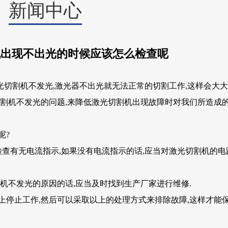
新闻中心
机出现不出光的时候应该怎么检查呢
割机不发光,激光器不出光就无法正常的切割工作,这样会大大
切割机不发光的问题,来降低激光切割机出现故障时对我们所造成的
呢?
查有无电流指示,如果没有电流指示的话,应当对激光切割机的电
不发光的原因的话,应当及时找到生产厂家进行维修.
停止工作,然后可以采取以上的处理方式来排除故障,这样才能