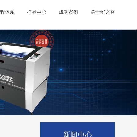
程体系
样品中心
成功案例
关于华之尊
新闻中心