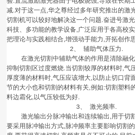
验.直流激励激光器由于电极烧蚀,导致在长期
减.对于这一点,华之尊经过多年研究推出的激
切割机可以较好地解决这一个问题.奋进号激
科技、多功能的教学设备,广泛应用于各高校实
把理论与实践相结合,增强动手能力,开拓创作思
2、 辅助气体压力.
在激光切割中辅助气体的作用是清除融化和
抑制切割区过度燃烧.当切割较厚的材料时,气
厚度薄的材料时,气压应该增大,以防止切口背
节的大小也和切割的材料有关,例如:切割塑料
料边霜化,以气压较低为好.
3、 激光频率.
激光输出分脉冲输出和连续输出,用于切割
要采用脉冲输出方式,脉冲频率主要影响切割