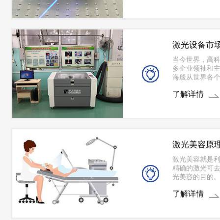
值功率可以非
发光功率大小
激光设备市
当今世界，高
多企业领袖和
海般从世界各
分困惑，面对
了解详情
去了以往那种
激光美容原
激光美容就是
精确的激光可
光美容的目的
割、激光换肤
了解详情