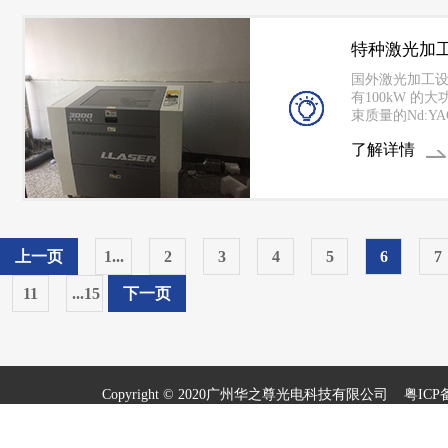
特种激光加
国外激光加工
有100kW 的大
束质量的Nd:Y
光导纤维进行
了解详情
工设备功率大
CNC 控制、
监控、自动聚
统。
上一页
1...
2
3
4
5
6
7
11
...15
下一页
Copyright © 2020广州华之尊光电科技有限公司
粤ICP备