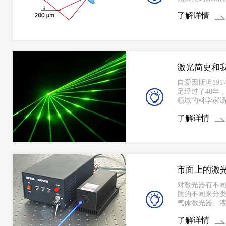
检测术来检测
了解详情
度和可检测性
一检测技术目
尺寸和凸点之
圆片上布满有
激光简史和
自爱因斯坦19
足经过了40年，
领域的科学家汤斯
（A.I.Scha
了解详情
了著名论文《
受激辐射为主
件事实现“粒子
学领域工作的
出各种实现粒
辟了崭新的激
市面上的激
对激光器有不
质的不同来分
气体激光器、
另外，根据激
了解详情
续激光器和脉