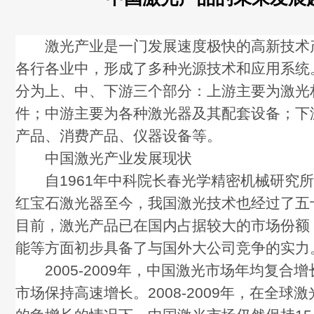
激光产业是一门发展速度极快的高新技术
各行各业中，形成了多种光源技术和应用系统
分为上、中、下游三个部分：上游主要为激光
件；中游主要为各种激光器及其配套设备；下
产品、消费产品、仪器设备等。
中国激光产业发展现状
自1961年中科院长春光学精密机械研究所
红宝石激光器至今，我国激光技术也经过了五
目前，激光产品已在国内占据较大的市场份额
能等方面初步具备了与国外大公司竞争的实力
2005-2009年，中国激光市场年均复合增长
市场保持高速增长。2008-2009年，在全球激