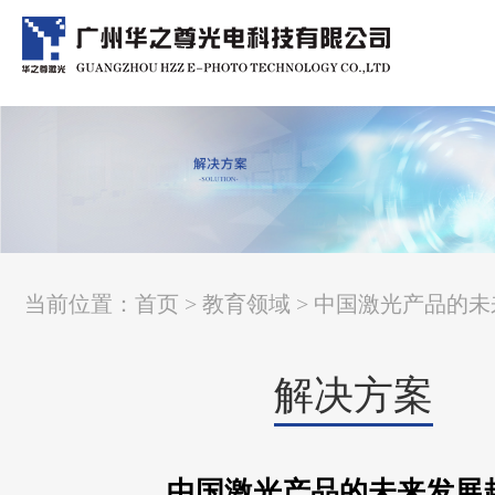
当前位置：
首页
>
教育领域
> 中国激光产品的
解决方案
中国激光产品的未来发展